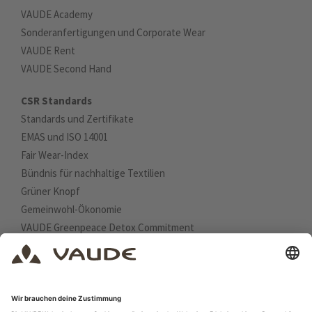
VAUDE Academy
Sonderanfertigungen und Corporate Wear
VAUDE Rent
VAUDE Second Hand
CSR Standards
Standards und Zertifikate
EMAS und ISO 14001
Fair Wear-Index
Bündnis für nachhaltige Textilien
Grüner Knopf
Gemeinwohl-Ökonomie
VAUDE Greenpeace Detox Commitment
UN Nachhaltige Entwicklungsziele
Planetare Grenzen
GRI-Index
Deutscher Nachhaltigkeitskodex