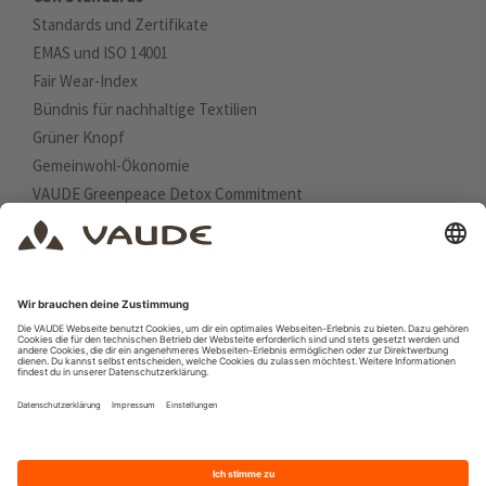
Standards und Zertifikate
EMAS und ISO 14001
Fair Wear-Index
Bündnis für nachhaltige Textilien
Grüner Knopf
Gemeinwohl-Ökonomie
VAUDE Greenpeace Detox Commitment
UN Nachhaltige Entwicklungsziele
Planetare Grenzen
GRI-Index
Deutscher Nachhaltigkeitskodex
Higg Index
Über diesen Bericht
Newsarchiv