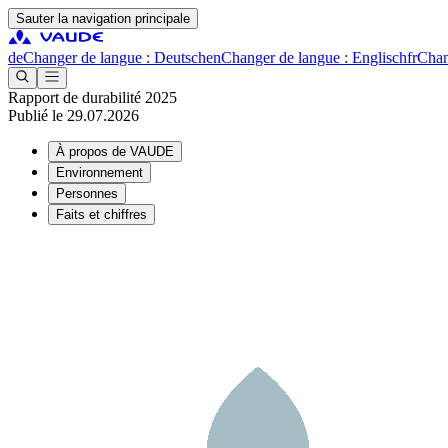
Sauter la navigation principale
de
Changer de langue : Deutsch
en
Changer de langue : Englisch
fr
Chan
Rapport de durabilité 2025
Publié le 29.07.2026
À propos de VAUDE
Environnement
Personnes
Faits et chiffres