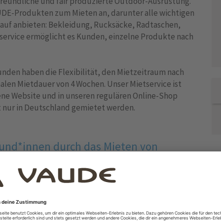
freundliche und fair produzierte Outdoor-Ausrüstung.
VAUDE-Produkten zum Mieten an, darunter alle wichtigen
auf anbieten: Bekleidung, Rucksäcke, Radtaschen,
tservice ermöglicht es Kunden, einzelne Produkte nach
nden haben die Flexibilität, den Mietzeitraum nach
alen Mietdauer von 4 Wochen. Unser Mietservice ist
gene Website und in unseren regulären Online-Shop
t nur in Deutschland gemietet werden.
Kund*innen durch das Mieten von
SE
or-Ausrüstung zu mieten, anstatt sie zu kaufen.