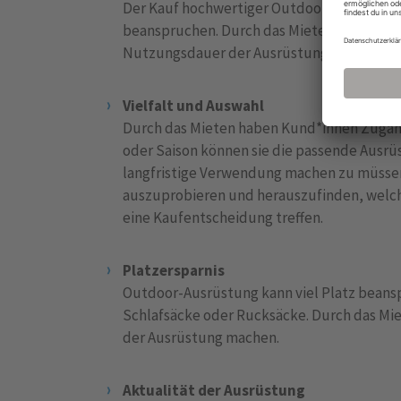
Der Kauf hochwertiger Outdoor-Ausrüstung
beanspruchen. Durch das Mieten können Kun
Nutzungsdauer der Ausrüstung bezahlen u
Vielfalt und Auswahl
Durch das Mieten haben Kund*innen Zugang
oder Saison können sie die passende Ausrü
langfristige Verwendung machen zu müssen
auszuprobieren und herauszufinden, welch
eine Kaufentscheidung treffen.
Platzersparnis
Outdoor-Ausrüstung kann viel Platz beans
Schlafsäcke oder Rucksäcke. Durch das Mi
der Ausrüstung machen.
Aktualität der Ausrüstung