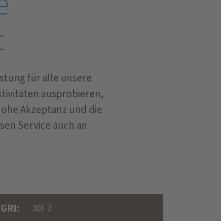
e
t
tung für alle unsere
tivitäten ausprobieren,
 hohe Akzeptanz und die
esen Service auch an
GRI:
301-2