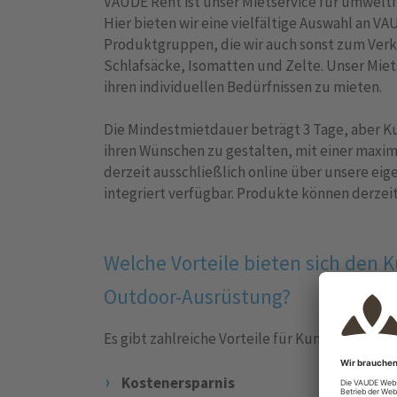
VAUDE Rent ist unser Mietservice für umwelt
Hier bieten wir eine vielfältige Auswahl an 
Produktgruppen, die wir auch sonst zum Verk
Schlafsäcke, Isomatten und Zelte. Unser Mie
ihren individuellen Bedürfnissen zu mieten.
Die Mindestmietdauer beträgt 3 Tage, aber Ku
ihren Wünschen zu gestalten, mit einer maxim
derzeit ausschließlich online über unsere ei
integriert verfügbar. Produkte können derzei
Welche Vorteile bieten sich den 
Outdoor-Ausrüstung?
Es gibt zahlreiche Vorteile für Kunden, Outdo
Kostenersparnis