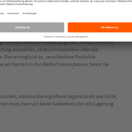
 kann das zur Verfügung stehende Budgets stark
d*innen Geld sparen, da sie nur für die tatsächliche
nd nicht den vollen Kaufpreis aufwenden müssen.
 zu einem breiten Produktangebot. Je nach Aktivität
stung auswählen, ohne sich Gedanken über die
. Dies ermöglicht es, verschiedene Produkte
e am besten zu den Bedürfnissen passen, bevor sie
pruchen, insbesondere größere Gegenstände wie Zelte,
eten muss man sich keine Gedanken über die Lagerung