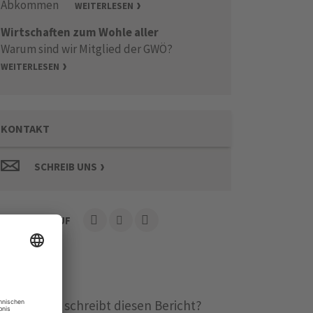
Abkommen
WEITERLESEN
Wirtschaften zum Wohle aller
Warum sind wir Mitglied der GWÖ?
WEITERLESEN
KONTAKT
SCHREIB UNS
ITE TEILEN AUF
Wer schreibt diesen Bericht?