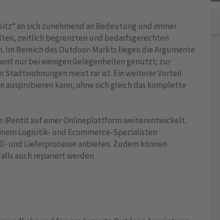
Besitz“ an sich zunehmend an Bedeutung und immer
lten, zeitlich begrenzten und bedarfsgerechten
. Im Bereich des Outdoor-Markts liegen die Argumente
pment nur bei wenigen Gelegenheiten genutzt; zur
 Stadtwohnungen meist rar ist. Ein weiterer Vorteil
n ausprobieren kann, ohne sich gleich das komplette
 iRentit auf einer Onlineplattform weiterentwickelt.
 einem Logisitik- und Ecommerce-Spezialisten
l- und Lieferprozesse anbieten. Zudem können
alls auch repariert werden.