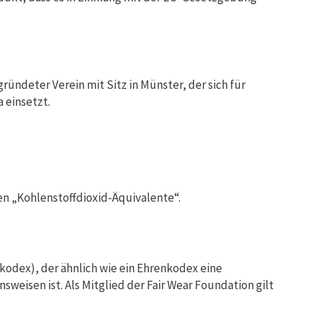
egründeter Verein mit Sitz in Münster, der sich für
 einsetzt.
n „Kohlenstoffdioxid-Äquivalente“.
odex), der ähnlich wie ein Ehrenkodex eine
weisen ist. Als Mitglied der Fair Wear Foundation gilt