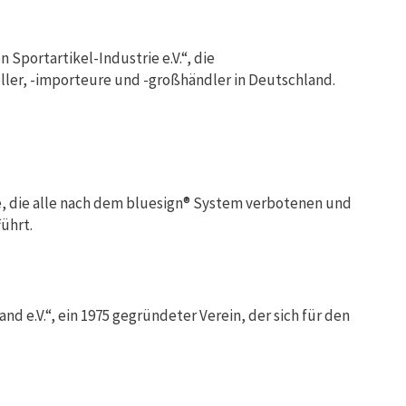
portartikel-Industrie e.V.“, die
ller, -importeure und -großhändler in Deutschland.
e, die alle nach dem bluesign® System verbotenen und
ührt.
 e.V.“, ein 1975 gegründeter Verein, der sich für den