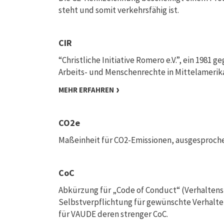
steht und somit verkehrsfähig ist.
CIR
“Christliche Initiative Romero e.V.”, ein 1981 g
Arbeits- und Menschenrechte in Mittelamerika
MEHR ERFAHREN
CO2e
Maßeinheit für CO2-Emissionen, ausgesproche
CoC
Abkürzung für „Code of Conduct“ (Verhaltensk
Selbstverpflichtung für gewünschte Verhaltens
für VAUDE deren strenger CoC.