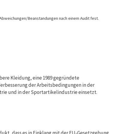
ie Abweichungen/Beanstandungen nach einem Audit fest.
bere Kleidung, eine 1989 gegründete
 Verbesserung der Arbeitsbedingungen in der
rie und in der Sportartikelindustrie einsetzt.
ukt, dass es in Einklang mit der EU-Gesetzgebung