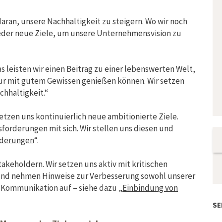
aran, unsere Nachhaltigkeit zu steigern. Wo wir noch
ieder neue Ziele, um unsere Unternehmensvision zu
 leisten wir einen Beitrag zu einer lebenswerten Welt,
ur mit gutem Gewissen genießen können. Wir setzen
hhaltigkeit.“
tzen uns kontinuierlich neue ambitionierte Ziele.
orderungen mit sich. Wir stellen uns diesen und
rderungen
“.
akeholdern. Wir setzen uns aktiv mit kritischen
 und nehmen Hinweise zur Verbesserung sowohl unserer
n Kommunikation auf – siehe dazu „
Einbindung von
SE