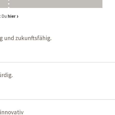
t Du
hier
ig und zukunftsfähig.
rdig.
innovativ