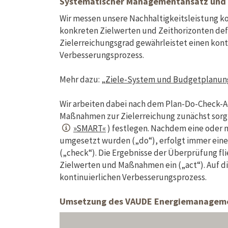
Systematischer Managementansatz und 
Wir messen unsere Nachhaltigkeitsleistung ko
konkreten Zielwerten und Zeithorizonten def
Zielerreichungsgrad gewährleistet einen kon
Verbesserungsprozess.
Mehr dazu: „
Ziele-System und Budgetplanun
Wir arbeiten dabei nach dem Plan-Do-Check-Ac
Maßnahmen zur Zielerreichung zunächst sorgfä
»SMART«
) festlegen. Nachdem eine oder 
umgesetzt wurden („do“), erfolgt immer ein
(„check“). Die Ergebnisse der Überprüfung fli
Zielwerten und Maßnahmen ein („act“). Auf di
kontinuierlichen Verbesserungsprozess.
Umsetzung des VAUDE Energiemanagemen