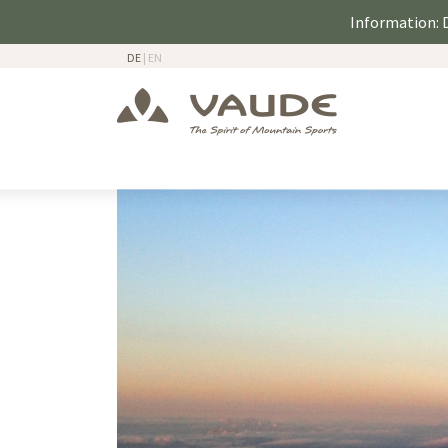
Information: D
DE
|
EN