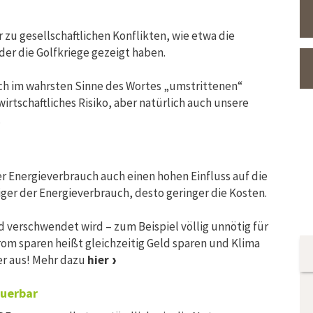
 zu gesellschaftlichen Konflikten, wie etwa die
der die Golfkriege gezeigt haben.
ch im wahrsten Sinne des Wortes „umstrittenen“
wirtschaftliches Risiko, aber natürlich auch unsere
.
 Energieverbrauch auch einen hohen Einfluss auf die
iger der Energieverbrauch, desto geringer die Kosten.
d verschwendet wird – zum Beispiel völlig unnötig für
rom sparen heißt gleichzeitig Geld sparen und Klima
er aus! Mehr dazu
hier
euerbar