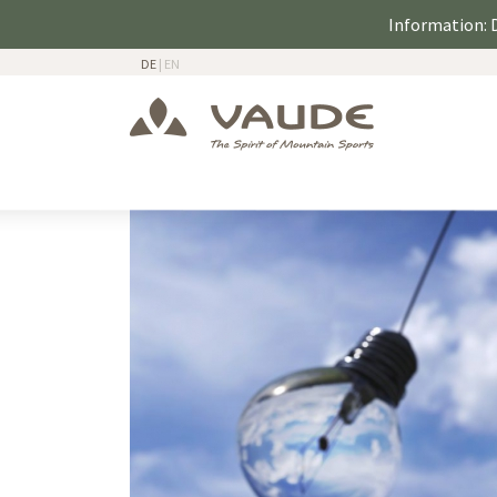
Information: D
DE
|
EN