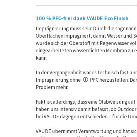
100 % PFC-frei dank VAUDE Eco Finish
Imprägnierung muss sein: Durch die sogenann
Oberflächen imprägniert, damit Wasser und 
würde sich der Oberstoff mit Regenwasser voll
eingearbeiteten wasserdichten Membran zu 
kann.
In der Vergangenheit war es technisch fast un
Imprägnierung ohne
PFC
herzustellen. Dan
Problem mehr.
Fakt ist allerdings, dass eine Ölabweisung auf 
haben uns intensiv damit befasst, ob Outdoo
bei VAUDE dagegen entschieden – für die Umwe
VAUDE übernimmt Verantwortung und hat sich f