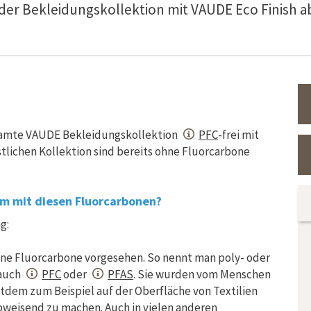
der Bekleidungskollektion mit VAUDE Eco Finish ab
esamte VAUDE Bekleidungskollektion
PFC
-frei mit
stlichen Kollektion sind bereits ohne Fluorcarbone
em mit diesen Fluorcarbonen?
g:
eine Fluorcarbone vorgesehen. So nennt man poly- oder
 auch
PFC
oder
PFAS
. Sie wurden vom Menschen
tdem zum Beispiel auf der Oberfläche von Textilien
bweisend zu machen. Auch in vielen anderen