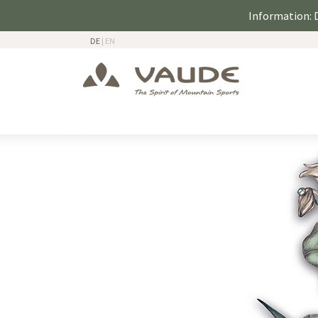
Information: D
DE
|
EN