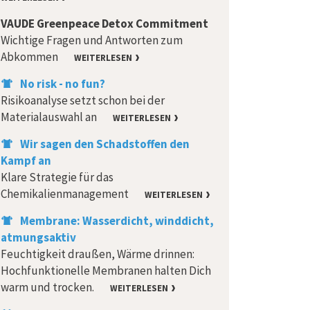
VAUDE Greenpeace Detox Commitment
Wichtige Fragen und Antworten zum
Abkommen
WEITERLESEN
No risk - no fun?
Risikoanalyse setzt schon bei der
Materialauswahl an
WEITERLESEN
Wir sagen den Schadstoffen den
Kampf an
Klare Strategie für das
Chemikalienmanagement
WEITERLESEN
Membrane: Wasserdicht, winddicht,
atmungsaktiv
Feuchtigkeit draußen, Wärme drinnen:
Hochfunktionelle Membranen halten Dich
warm und trocken.
WEITERLESEN