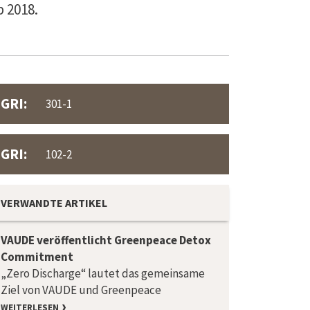
 2018.
GRI:
301-1
GRI:
102-2
VERWANDTE ARTIKEL
VAUDE veröffentlicht Greenpeace Detox
Commitment
„Zero Discharge“ lautet das gemeinsame
Ziel von VAUDE und Greenpeace
WEITERLESEN