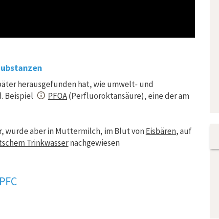
Substanzen
später herausgefunden hat, wie umwelt- und
. Beispiel
PFOA
(Perfluoroktansäure), eine der am
r, wurde aber in Muttermilch, im Blut von
Eisbären
, auf
tschem Trinkwasser
nachgewiesen
 PFC