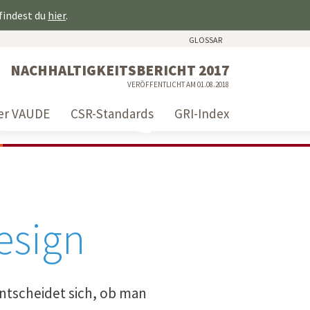
 findest du
hier
.
GLOSSAR
NACHHALTIGKEITSBERICHT 2017
VERÖFFENTLICHT AM 01.08.2018
er VAUDE
CSR-Standards
GRI-Index
esign
entscheidet sich, ob man