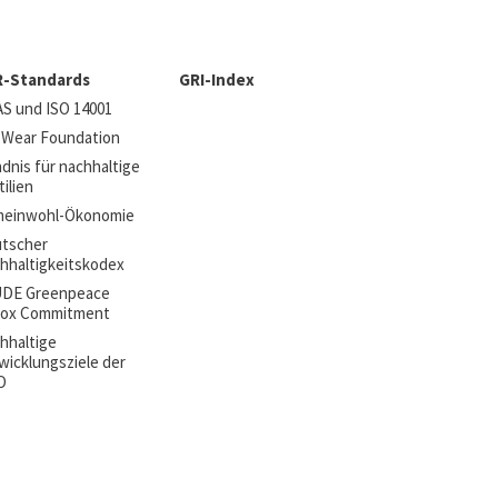
R-Standards
GRI-Index
S und ISO 14001
r Wear Foundation
dnis für nachhaltige
ilien
einwohl-Ökonomie
tscher
hhaltigkeitskodex
DE Greenpeace
ox Commitment
hhaltige
wicklungsziele der
O