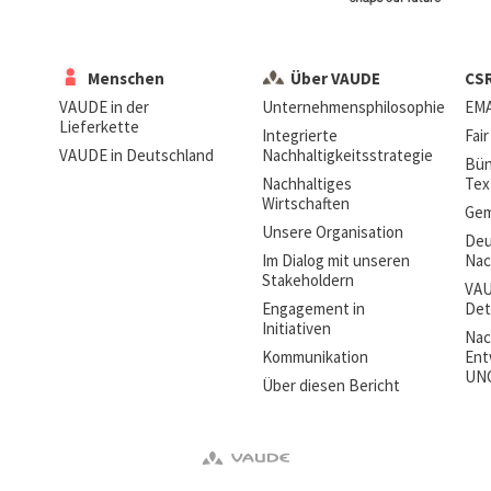
Menschen
Über VAUDE
CS
VAUDE in der
Unternehmensphilosophie
EMA
Lieferkette
Integrierte
Fai
VAUDE in Deutschland
Nachhaltigkeitsstrategie
Bün
Nachhaltiges
Text
Wirtschaften
Gem
Unsere Organisation
Deu
Im Dialog mit unseren
Nac
Stakeholdern
VAU
Engagement in
Det
Initiativen
Nac
Kommunikation
Ent
UN
Über diesen Bericht