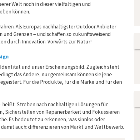
rer Welt noch in dieser vielfältigen und
rleben können.
Jahren. Als Europas nachhaltigster Outdoor Anbieter
en und Grenzen – und schaffen so zukunftsweisend
en durch Innovation: Vorwärts zur Natur!
sign
Identität und unser Erscheinungsbild. Zugleich steht
bedingt das Andere, nur gemeinsam können sie jene
egeistert. Für die Produkte, für die Marke und für den
 heißt: Streben nach nachhaltigen Lösungen für
en, Sicherstellen von Reparierbarkeit und Fokussieren
che. Es bedeutet zu erkennen, was sinnlos oder
t damit auch: differenzieren von Markt und Wettbewerb.