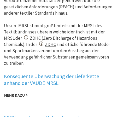
Verbote einzelner Substanzen gehen weit über die
gesetzlichen Anforderungen (REACH) und Anforderungen
anderer textiler Standards hinaus.
Unsere MRSL stimmt größtenteils mit der MRSL des
Textilbündnisses überein welche identisch ist mit der
MRSL der
ZDHC
(Zero Discharge of Hazardous
Chemicals). In der
ZDHC
sind etliche führende Mode-
und Sportmarken vereint um den Ausstieg aus der
Verwendung gefährlicher Substanzen gemeinsam voran
zu treiben.
Konsequente Überwachung der Lieferkette
anhand der VAUDE MRSL
MEHR DAZU