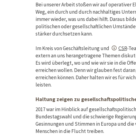
Bei unserer Arbeit stoßen wir auf operativer
Weg, ein durch und durch nachhaltiges Unter
immer wieder, was uns dabei hilft. Daraus bil
politischen oder gesellschaftlichen Umstände
stärker durchsetzen kann.
Im Kreis von Geschäftsleitung und
CSR
-Te
extern an uns herangetragene Themen diskuti
Es wird überlegt, wo und wie wir sie in die Ö
erreichen wollen. Denn wir glauben fest dara
erreichen können. Daher halten wir es für wic
leisten.
Haltung zeigen zu gesellschaftspolitisc
2017 war im Hinblick auf gesellschaftspolitis
Bundestagswahl und die schwierige Regierun
Gesinnungen und Stimmen in Europa und die vi
Menschen in die Flucht treiben.