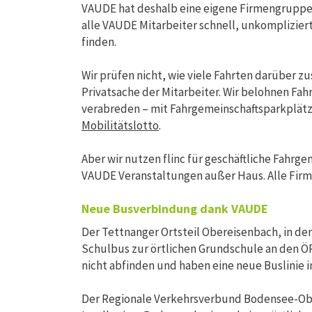
VAUDE hat deshalb eine eigene Firmengruppe 
alle VAUDE Mitarbeiter schnell, unkomplizier
finden.
Wir prüfen nicht, wie viele Fahrten darüber z
Privatsache der Mitarbeiter. Wir belohnen Fah
verabreden – mit Fahrgemeinschaftsparkplätz
Mobilitätslotto
.
Aber wir nutzen flinc für geschäftliche Fahr
VAUDE Veranstaltungen außer Haus. Alle Fir
Neue Busverbindung dank VAUDE
Der Tettnanger Ortsteil Obereisenbach, in de
Schulbus zur örtlichen Grundschule an den Ö
nicht abfinden und haben eine neue Buslinie ini
Der Regionale Verkehrsverbund Bodensee-Ob