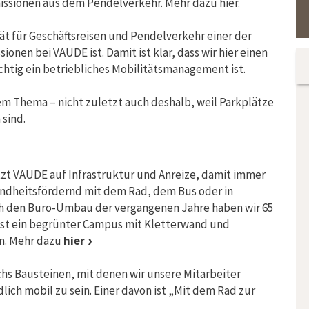
missionen aus dem Pendelverkehr. Mehr dazu
hier
.
tät für Geschäftsreisen und Pendelverkehr einer der
onen bei VAUDE ist. Damit ist klar, dass wir hier einen
tig ein betriebliches Mobilitätsmanagement ist.
sem Thema – nicht zuletzt auch deshalb, weil Parkplätze
sind.
etzt VAUDE auf Infrastruktur und Anreize, damit immer
ndheitsfördernd mit dem Rad, dem Bus oder in
h den Büro-Umbau der vergangenen Jahre haben wir 65
 ist ein begrünter Campus mit Kletterwand und
n. Mehr dazu
hier
hs Bausteinen, mit denen wir unsere Mitarbeiter
ch mobil zu sein. Einer davon ist „Mit dem Rad zur