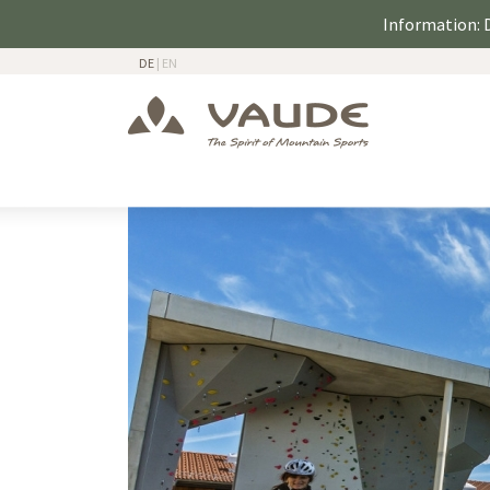
Information: D
DE
|
EN