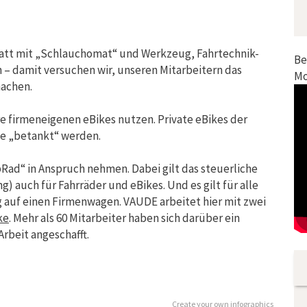
tatt mit „Schlauchomat“ und Werkzeug, Fahrtechnik-
Be
 damit versuchen wir, unseren Mitarbeitern das
Mo
machen.
e firmeneigenen eBikes nutzen. Private eBikes der
de „betankt“ werden.
Rad“ in Anspruch nehmen. Dabei gilt das steuerliche
 auch für Fahrräder und eBikes. Und es gilt für alle
 auf einen Firmenwagen. VAUDE arbeitet hier mit zwei
ke
. Mehr als 60 Mitarbeiter haben sich darüber ein
rbeit angeschafft.
Create your own infographics