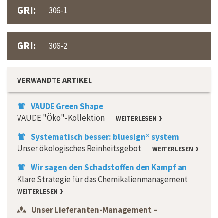
GRI:
306-1
GRI:
306-2
VERWANDTE ARTIKEL
VAUDE Green Shape
VAUDE "Öko"-Kollektion
WEITERLESEN
Systematisch besser: bluesign® system
Unser ökologisches Reinheitsgebot
WEITERLESEN
Wir sagen den Schadstoffen den Kampf an
Klare Strategie für das Chemikalienmanagement
WEITERLESEN
Unser Lieferanten-Management –