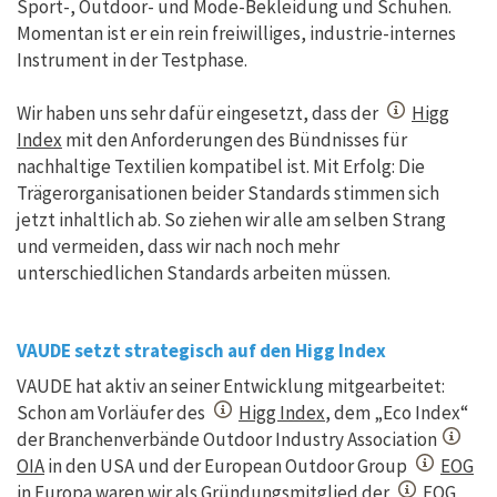
Sport-, Outdoor- und Mode-Bekleidung und Schuhen.
Momentan ist er ein rein freiwilliges, industrie-internes
Instrument in der Testphase.
Wir haben uns sehr dafür eingesetzt, dass der
Higg
Index
mit den Anforderungen des Bündnisses für
nachhaltige Textilien kompatibel ist. Mit Erfolg: Die
Trägerorganisationen beider Standards stimmen sich
jetzt inhaltlich ab. So ziehen wir alle am selben Strang
und vermeiden, dass wir nach noch mehr
unterschiedlichen Standards arbeiten müssen.
VAUDE setzt strategisch auf den Higg Index
VAUDE hat aktiv an seiner Entwicklung mitgearbeitet:
Schon am Vorläufer des
Higg Index
, dem „Eco Index“
der Branchenverbände Outdoor Industry Association
OIA
in den USA und der European Outdoor Group
EOG
in Europa waren wir als Gründungsmitglied der
EOG